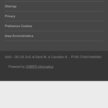
Sitemap
Privacy
Preferenze Cookies
Area Amministrativa
2023 - DE-CA SnC di Denti M. & Camellini A. - P.IVA IT00370400350
Powered by
CABER Informatica