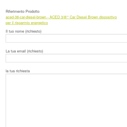
Prodotti
Riferimento Prodotto
aced-38-car-diesel-brown
- ACED 3/8\" Car Diesel Brown dispositivo
Area Download
per il risparmio energetico
Il tuo nome (richiesto)
L’Azienda
Contatti
La tua email (richiesto)
la tua richiesta