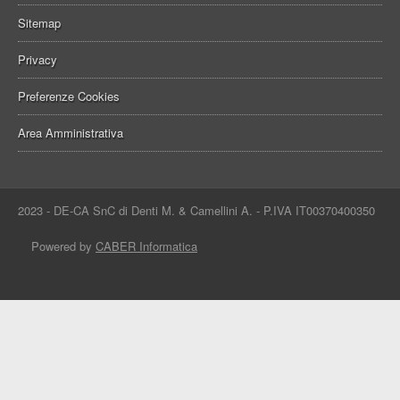
Sitemap
Privacy
Preferenze Cookies
Area Amministrativa
2023 - DE-CA SnC di Denti M. & Camellini A. - P.IVA IT00370400350
Powered by
CABER Informatica