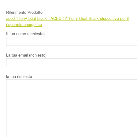
Prodotti
Riferimento Prodotto
aced-1-ferry-boat-black
- ACED 1\" Ferry Boat Black dispositivo per il
Area Download
risparmio energetico
Il tuo nome (richiesto)
L’Azienda
Contatti
La tua email (richiesto)
la tua richiesta