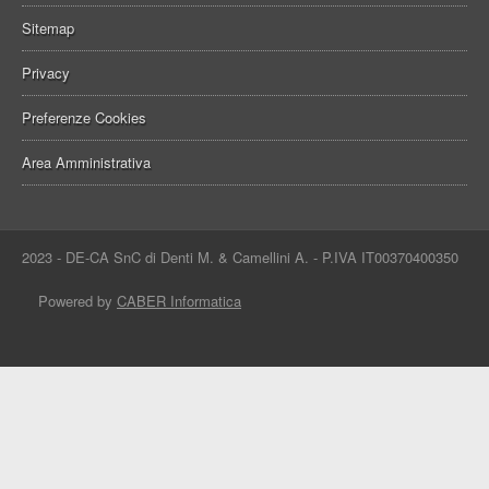
Sitemap
Privacy
Preferenze Cookies
Area Amministrativa
2023 - DE-CA SnC di Denti M. & Camellini A. - P.IVA IT00370400350
Powered by
CABER Informatica