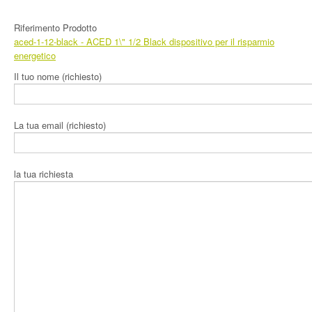
Prodotti
Riferimento Prodotto
aced-1-12-black
- ACED 1\" 1/2 Black dispositivo per il risparmio
Area Download
energetico
Il tuo nome (richiesto)
L’Azienda
Contatti
La tua email (richiesto)
la tua richiesta