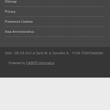
Sitemap
Privacy
Preferenze Cookies
Area Amministrativa
2023 - DE-CA SnC di Denti M. & Camellini A. - P.IVA IT00370400350
Powered by
CABER Informatica