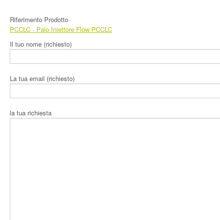
Prodotti
Riferimento Prodotto
PCCLC
- Palo Iniettore Flow PCCLC
Area Download
Il tuo nome (richiesto)
L’Azienda
Contatti
La tua email (richiesto)
la tua richiesta