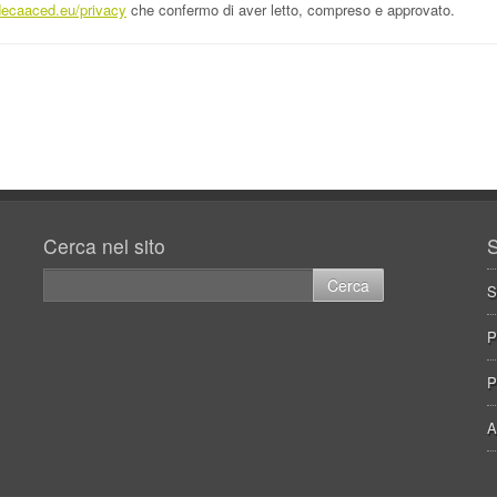
ecaaced.eu/privacy
che confermo di aver letto, compreso e approvato.
Cerca nel sito
S
S
P
P
A