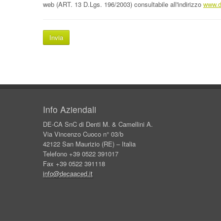
web (ART. 13 D.Lgs. 196/2003) consultabile all'indirizzo
www.d
Info Aziendali
DE-CA SnC di Denti M. & Camellini A.
Via Vincenzo Cuoco n° 03/b
42122 San Maurizio (RE) – Italia
Telefono +39 0522 391017
Fax +39 0522 391118
info@decaaced.it