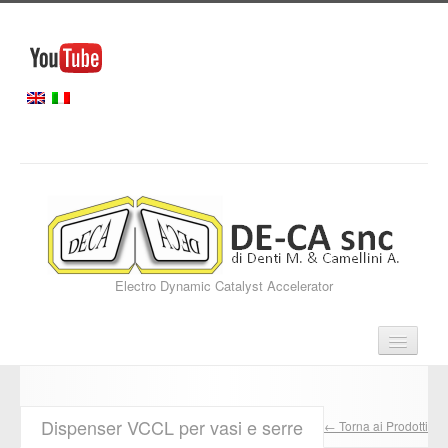
Electro Dynamic Catalyst Accelerator
Home
Dispenser VCCL per vasi e serre
← Torna ai Prodotti
Servizi