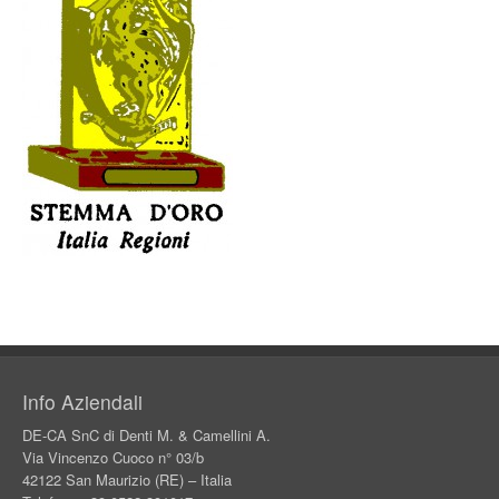
Info Aziendali
DE-CA SnC di Denti M. & Camellini A.
Via Vincenzo Cuoco n° 03/b
42122 San Maurizio (RE) – Italia