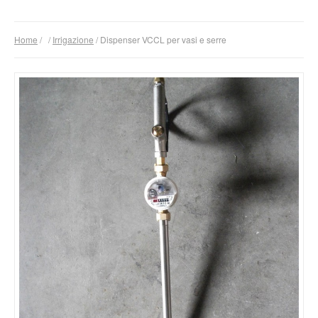
Prodotti
Home
/
/
Irrigazione
/ Dispenser VCCL per vasi e serre
Area Download
L’Azienda
Contatti