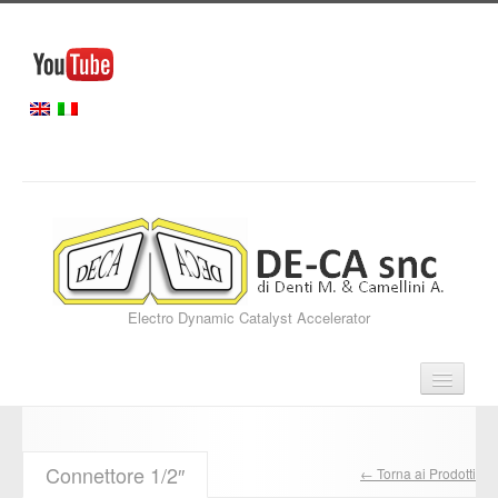
Electro Dynamic Catalyst Accelerator
Home
Connettore 1/2″
← Torna ai Prodotti
Servizi