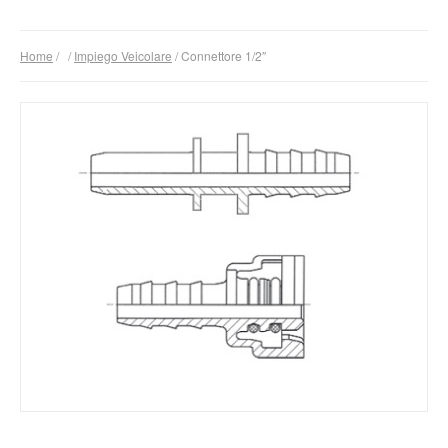
Prodotti
Home
/
/
Impiego Veicolare
/ Connettore 1/2″
Area Download
L’Azienda
Contatti