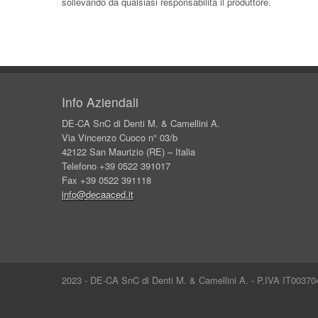
sollevando da qualsiasi responsabilità il produttore.
Info Aziendali
DE-CA SnC di Denti M. & Camellini A.
Via Vincenzo Cuoco n° 03/b
42122 San Maurizio (RE) – Italia
Telefono +39 0522 391017
Fax +39 0522 391118
info@decaaced.it
2023 - DE-CA SnC di Denti M. & Camellini A. - P.IVA IT0037