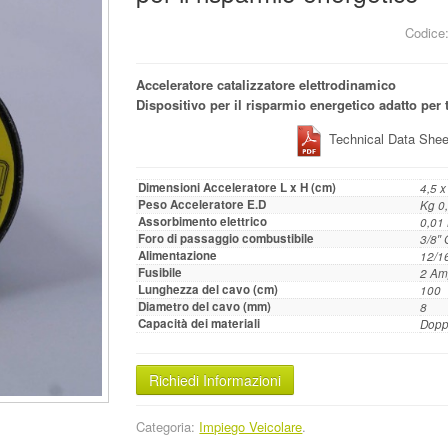
Codice
Acceleratore catalizzatore elettrodinamico
Dispositivo per il risparmio energetico adatto per t
Technical Data S
Dimensioni Acceleratore L x H (cm)
4,5 x
Peso Acceleratore E.D
Kg 0
Assorbimento elettrico
0,01
Foro di passaggio combustibile
3/8″
Alimentazione
12/1
Fusibile
2 Am
Lunghezza del cavo (cm)
100
Diametro del cavo (mm)
8
Capacità dei materiali
Doppi
Richiedi Informazioni
Categoria:
Impiego Veicolare
.