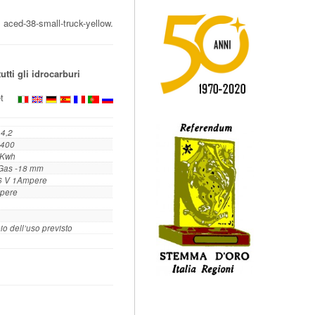
:
aced-38-small-truck-yellow.
utti gli idrocarburi
heet
 4,2
,400
 Kwh
 Gas -18 mm
6 V 1Ampere
pere
o dell’uso previsto