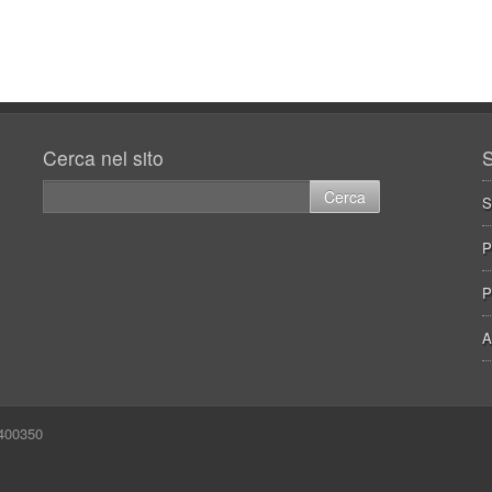
Cerca nel sito
S
S
P
P
A
0400350