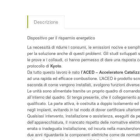
Descrizione
Dispositivo per il risparmio energetico
La necessità di ridurre i consumi, le emissioni nocive e sempli
per la soluzione anche di questi problemi. Gli studi sviluppati s
le prove e i collaudi, ci hanno permesso di dare una risposta c
protocollo di
Kyoto
.
Da tutto questo lavoro è nato
l’ACED – Acceleratore Cataliz
ad una rapida ed efficace combustione. L’ACED è prodotto scrup
seconda di come vengono installati, svolgono funzioni diverse
Le unità sono alimentate tramite un proprio quadro di comando d
all’interno del quadro. Si tenga presente, che il collegamento 
qualificato. La parte attiva, è costruita a doppio isolamento e
negli impianti, evitando in tal modo di dover certificare ulterio
Qualsiasi intervento, installazione o assistenza, eseguiti da pe
dell’apparecchiatura, il mancato rispetto delle normative elettr
errata o inadeguata installazione, od incuria nella manutenzio
due anni riguardante le componenti elettriche come da normat