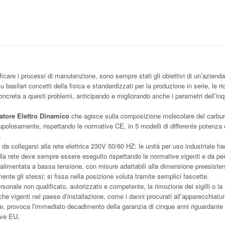
ficare i processi di manutenzione, sono sempre stati gli obiettivi di un’aziend
u basilari concetti della fisica e standardizzati per la produzione in serie, le r
oncreta a questi problemi, anticipando e migliorando anche i parametri dell’inq
zatore Elettro Dinamico
che agisce sulla composizione molecolare del carbur
olosamente, rispettando le normative CE, in 5 modelli di differente potenza e
.
a collegarsi alla rete elettrica 230V 50/60 HZ: le unità per uso industriale han
alla rete deve sempre essere eseguito rispettando le normative vigenti e da pe
d alimentata a bassa tensione, con misure adattabili alla dimensione preesiste
rmente gli stessi; si fissa nella posizione voluta tramite semplici fascette.
rsonale non qualificato, autorizzato e competente, la rimozione dei sigilli o la
iche vigenti nel paese d’installazione, come i danni procurati all’apparecchiatur
ne, provoca l’immediato decadimento della garanzia di cinque anni riguardante 
ive EU,