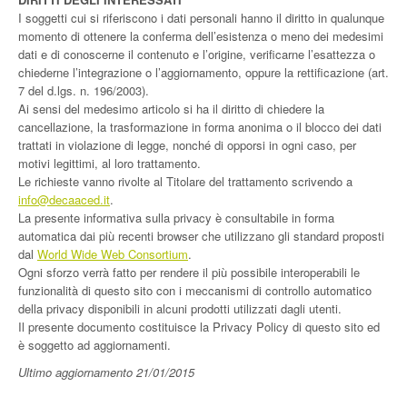
I soggetti cui si riferiscono i dati personali hanno il diritto in qualunque
momento di ottenere la conferma dell’esistenza o meno dei medesimi
dati e di conoscerne il contenuto e l’origine, verificarne l’esattezza o
chiederne l’integrazione o l’aggiornamento, oppure la rettificazione (art.
7 del d.lgs. n. 196/2003).
Ai sensi del medesimo articolo si ha il diritto di chiedere la
cancellazione, la trasformazione in forma anonima o il blocco dei dati
trattati in violazione di legge, nonché di opporsi in ogni caso, per
motivi legittimi, al loro trattamento.
Le richieste vanno rivolte al Titolare del trattamento scrivendo a
info@decaaced.it
.
La presente informativa sulla privacy è consultabile in forma
automatica dai più recenti browser che utilizzano gli standard proposti
dal
World Wide Web Consortium
.
Ogni sforzo verrà fatto per rendere il più possibile interoperabili le
funzionalità di questo sito con i meccanismi di controllo automatico
della privacy disponibili in alcuni prodotti utilizzati dagli utenti.
Il presente documento costituisce la Privacy Policy di questo sito ed
è soggetto ad aggiornamenti.
Ultimo aggiornamento 21/01/2015