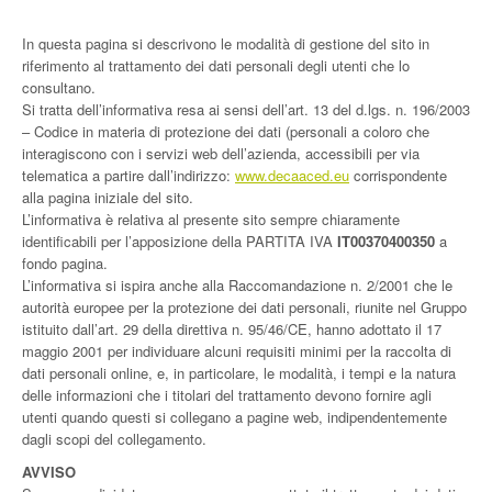
Products
In questa pagina si descrivono le modalità di gestione del sito in
riferimento al trattamento dei dati personali degli utenti che lo
Download
consultano.
Si tratta dell’informativa resa ai sensi dell’art. 13 del d.lgs. n. 196/2003
Company
– Codice in materia di protezione dei dati (personali a coloro che
interagiscono con i servizi web dell’azienda, accessibili per via
Contacts
telematica a partire dall’indirizzo:
www.decaaced.eu
corrispondente
alla pagina iniziale del sito.
L’informativa è relativa al presente sito sempre chiaramente
identificabili per l’apposizione della PARTITA IVA
IT00370400350
a
fondo pagina.
L’informativa si ispira anche alla Raccomandazione n. 2/2001 che le
autorità europee per la protezione dei dati personali, riunite nel Gruppo
istituito dall’art. 29 della direttiva n. 95/46/CE, hanno adottato il 17
maggio 2001 per individuare alcuni requisiti minimi per la raccolta di
dati personali online, e, in particolare, le modalità, i tempi e la natura
delle informazioni che i titolari del trattamento devono fornire agli
utenti quando questi si collegano a pagine web, indipendentemente
dagli scopi del collegamento.
AVVISO