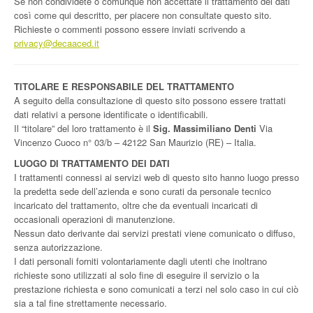
Se non condividete o comunque non accettate il trattamento dei dati
così come qui descritto, per piacere non consultate questo sito.
Richieste o commenti possono essere inviati scrivendo a
privacy@decaaced.it
TITOLARE E RESPONSABILE DEL TRATTAMENTO
A seguito della consultazione di questo sito possono essere trattati
dati relativi a persone identificate o identificabili.
Il “titolare” del loro trattamento è il
Sig. Massimiliano Denti
Via
Vincenzo Cuoco n° 03/b – 42122 San Maurizio (RE) – Italia.
LUOGO DI TRATTAMENTO DEI DATI
I trattamenti connessi ai servizi web di questo sito hanno luogo presso
la predetta sede dell’azienda e sono curati da personale tecnico
incaricato del trattamento, oltre che da eventuali incaricati di
occasionali operazioni di manutenzione.
Nessun dato derivante dai servizi prestati viene comunicato o diffuso,
senza autorizzazione.
I dati personali forniti volontariamente dagli utenti che inoltrano
richieste sono utilizzati al solo fine di eseguire il servizio o la
prestazione richiesta e sono comunicati a terzi nel solo caso in cui ciò
sia a tal fine strettamente necessario.