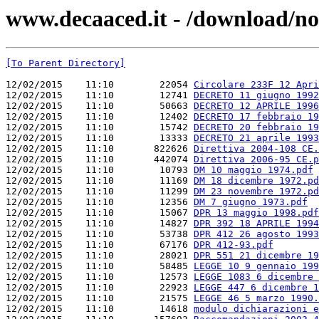
www.decaaced.it - /download/no
[To Parent Directory]
12/02/2015    11:10        22054 
Circolare 233F 12 Apri
12/02/2015    11:10        12741 
DECRETO 11 giugno 1992
12/02/2015    11:10        50663 
DECRETO 12 APRILE 1996
12/02/2015    11:10        12402 
DECRETO 17 febbraio 19
12/02/2015    11:10        15742 
DECRETO 20 febbraio 19
12/02/2015    11:10        13333 
DECRETO 21 aprile 1993
12/02/2015    11:10       822626 
Direttiva 2004-108 CE.
12/02/2015    11:10       442074 
Direttiva 2006-95 CE.p
12/02/2015    11:10        10793 
DM 10 maggio 1974.pdf
12/02/2015    11:10        11169 
DM 18 dicembre 1972.pd
12/02/2015    11:10        11299 
DM 23 novembre 1972.pd
12/02/2015    11:10        12356 
DM 7 giugno 1973.pdf
12/02/2015    11:10        15067 
DPR 13 maggio 1998.pdf
12/02/2015    11:10        14827 
DPR 392 18 APRILE 1994
12/02/2015    11:10        53738 
DPR 412 26 agosto 1993
12/02/2015    11:10        67176 
DPR 412-93.pdf
12/02/2015    11:10        28021 
DPR 551 21 dicembre 19
12/02/2015    11:10        58485 
LEGGE 10 9 gennaio 199
12/02/2015    11:10        12573 
LEGGE 1083 6 dicembre 
12/02/2015    11:10        22923 
LEGGE 447 6 dicembre 1
12/02/2015    11:10        21575 
LEGGE 46 5 marzo 1990.
12/02/2015    11:10        14618 
modulo dichiarazioni e