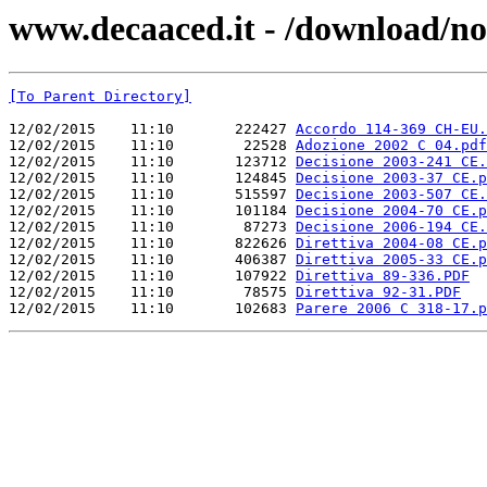
www.decaaced.it - /download/n
[To Parent Directory]
12/02/2015    11:10       222427 
Accordo 114-369 CH-EU.
12/02/2015    11:10        22528 
Adozione 2002 C 04.pdf
12/02/2015    11:10       123712 
Decisione 2003-241 CE.
12/02/2015    11:10       124845 
Decisione 2003-37 CE.p
12/02/2015    11:10       515597 
Decisione 2003-507 CE.
12/02/2015    11:10       101184 
Decisione 2004-70 CE.p
12/02/2015    11:10        87273 
Decisione 2006-194 CE.
12/02/2015    11:10       822626 
Direttiva 2004-08 CE.p
12/02/2015    11:10       406387 
Direttiva 2005-33 CE.p
12/02/2015    11:10       107922 
Direttiva 89-336.PDF
12/02/2015    11:10        78575 
Direttiva 92-31.PDF
12/02/2015    11:10       102683 
Parere 2006 C 318-17.p